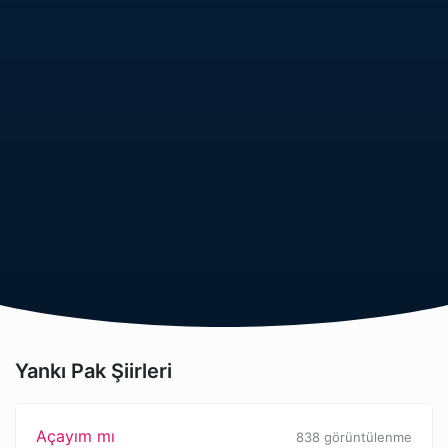
Yankı Pak Şiirleri
Açayım mı
838 görüntülenme