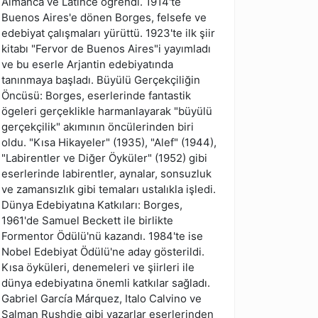
Almanca ve Latince öğrendi. 1914'te
Buenos Aires'e dönen Borges, felsefe ve
edebiyat çalışmaları yürüttü. 1923'te ilk şiir
kitabı "Fervor de Buenos Aires"i yayımladı
ve bu eserle Arjantin edebiyatında
tanınmaya başladı. Büyülü Gerçekçiliğin
Öncüsü: Borges, eserlerinde fantastik
ögeleri gerçeklikle harmanlayarak "büyülü
gerçekçilik" akımının öncülerinden biri
oldu. "Kısa Hikayeler" (1935), "Alef" (1944),
"Labirentler ve Diğer Öyküler" (1952) gibi
eserlerinde labirentler, aynalar, sonsuzluk
ve zamansızlık gibi temaları ustalıkla işledi.
Dünya Edebiyatına Katkıları: Borges,
1961'de Samuel Beckett ile birlikte
Formentor Ödülü'nü kazandı. 1984'te ise
Nobel Edebiyat Ödülü'ne aday gösterildi.
Kısa öyküleri, denemeleri ve şiirleri ile
dünya edebiyatına önemli katkılar sağladı.
Gabriel García Márquez, Italo Calvino ve
Salman Rushdie gibi yazarlar eserlerinden