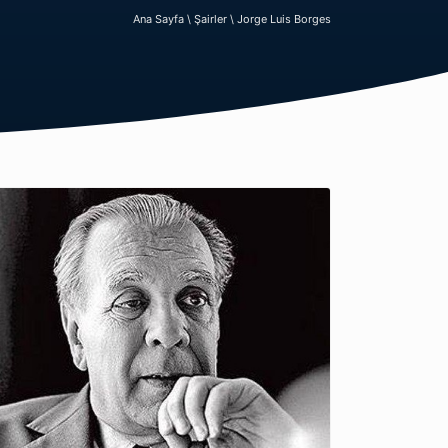
Ana Sayfa \
Şairler \
Jorge Luis Borges