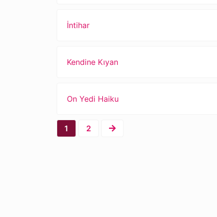
İntihar
Kendine Kıyan
On Yedi Haiku
1
2