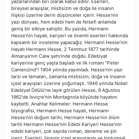
yazarlarından biri olarak kabul edilir. Eserleri,
bireysel arayışlar, mistisizm ve doğa ile insanın
ilişkisi üzerine derin düşünceler içerir. Hesse'nin
yazı dünyası, hem edebi hem de felsefi anlamda
geniş bir etkiye sahiptir. Bu yazıda, Hermann
Hesse'nin hayatı, kariyeri ve önemli eserleri hakkında
kapsamlı bir inceleme yapacağız. Hermann Hesse'nin
Hayatı Hermann Hesse, 2 Temmuz 1877 tarihinde
Almanya'nın Calw şehrinde doğdu. Edebiyat
kariyerine genç yaşta başladı ve ilk romanı "Peter
Camenzind"i 1904 yılında yayımladı. Hesse'nin yazı
tarzı ve temaları, zamanla mistisizm, doğa ve insanın
içsel arayışları üzerine yoğunlaştı. 1946 yılında Nobel
Edebiyat Ödülü'ne layık görülen Hesse, 9 Ağustos
1962'de İsviçre'nin Montagnola köyünde hayatını
kaybetti. Anahtar Kelimeler: Hermann Hesse
biyografisi, Hermann Hesse hayatı, Hermann
Hesse'nin doğum tarihi, Hermann Hesse'nin ölüm
tarihi Hermann Hesse'nin Edebi Kariyeri Hesse'nin
edebi kariyeri, çok sayıda roman, deneme ve şiir
içerir. Eserleri, bireyin içsel arayışlarını ve toplumsal