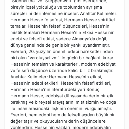
"Siddhartha" ve "Steppenwolf" gibi eserlerinde,
bireyin içsel yolculuğu ve toplumdan ayrışma
süreçlerini derinlemesine inceler. Anahtar Kelimeler:
Hermann Hesse felsefesi, Hermann Hesse spiritüel
temalar, Hesse'nin felsefi düşünceleri, Hesse'nin
mistik temaları Hermann Hesse'nin Etkisi Hesse'nin
edebi ve felsefi etkisi, sadece Almanya'da değil,
dünya genelinde de geniş bir yankı uyandırmıştır.
Eserleri, 20. yüzyılın önemli edebi hareketlerinden
biri olan "varoluşsalizm" ile güçlü bir bağlantı kurar.
Hesse'nin temaları ve karakterleri, modern edebiyat
ve felsefi düşünce üzerinde kalıcı bir iz bırakmıştır.
Anahtar Kelimeler: Hermann Hesse'nin etkisi,
Hesse'nin edebi etkileri, Hesse'nin felsefi etkileri,
Hermann Hesse'nin literatürdeki yeri Sonuç
Hermann Hesse, edebiyat dünyasında derin bir etki
bırakmış ve bireysel arayışların, mistisizmin ve doğa
ile insan arasındaki ilişkinin önemini vurgulamıştır.
Eserleri, hem edebi hem de felsefi açıdan büyük bir
değer taşır ve okuyucularını derin düşüncelere
yönlendirir. Hesse'nin yazıları, modern edebiyatın