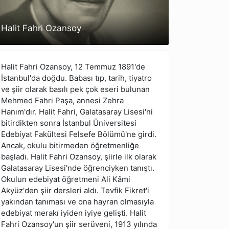
Halit Fahri Ozansoy
Halit Fahri Ozansoy, 12 Temmuz 1891'de
İstanbul'da doğdu. Babası tıp, tarih, tiyatro
ve şiir olarak basılı pek çok eseri bulunan
Mehmed Fahri Paşa, annesi Zehra
Hanım'dır. Halit Fahri, Galatasaray Lisesi'ni
bitirdikten sonra İstanbul Üniversitesi
Edebiyat Fakültesi Felsefe Bölümü'ne girdi.
Ancak, okulu bitirmeden öğretmenliğe
başladı. Halit Fahri Ozansoy, şiirle ilk olarak
Galatasaray Lisesi'nde öğrenciyken tanıştı.
Okulun edebiyat öğretmeni Ali Kâmi
Akyüz'den şiir dersleri aldı. Tevfik Fikret'i
yakından tanıması ve ona hayran olmasıyla
edebiyat merakı iyiden iyiye gelişti. Halit
Fahri Ozansoy'un şiir serüveni, 1913 yılında