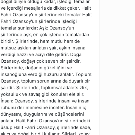
doğal diliyle olduğu kadar, işlediği temalar
ve içerdiği mesajlarla da dikkat çeker. Halit
Fahri Ozansoy'un şiirlerindeki temalar Halit
Fahri Ozansoy'un şiirlerinde işlediği
temalar şunlardır: Aşk: Ozansoy'un
şiirlerinde aşk, en çok işlenen temalardan
biridir. Şiirlerinde, hem mutlu hem de
mutsuz aşkları anlatan şair, aşkın insana
verdiği hazzı ve acıyı dile getirir. Doğa:
Ozansoy, doğayı çok seven bir şairdir.
Şiirlerinde, doğanın güzelliğini ve
insanoğluna verdiği huzuru anlatır. Toplum:
Ozansoy, toplum sorunlarına da duyarlı bir
şairdir. Şiirlerinde, toplumsal adaletsizlik,
yoksulluk ve savaş gibi konuları ele alır.
İnsan: Ozansoy, şiirlerinde insanı ve insan
ruhunu derinlemesine inceler. İnsanın iç
dünyasını, duygularını ve düşüncelerini
anlatır. Halit Fahri Ozansoy'un şiirlerindeki
üslup Halit Fahri Ozansoy, şiirlerinde sade,
akıcı ve doğal bir dil kullanır. Şiirleri, kolay