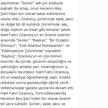
yayımlanan "Sesler" adlı şiir kitabıyla
başladı. Bu kitap, onun Hecenin Beş
Şairi'nden biri olarak kabul edilmesine
vesile oldu. Ozansoy, şiirlerinde sade, akıcı
ve doğal bir dil kullandı. Şiirlerinde, aşk,
doğa, toplum ve insan gibi temaları işledi.
Halit Fahri Ozansoy'un en önemli eserleri
arasında "Sesler", "Baykuş", "Bir Dolaptır
Dönüyor", "Eski İstanbul Ramazanları" ve
"Edebiyatçılar Çevremde" sayılabilir.
"Baykuş", Ozansoy'un en çok bilinen
eseridir. Bu şiirde, gecenin sessizliğini ve
yalnızlığını anlatan şair, insanoğlunun iç
dünyasını da irdeler. Halit Fahri Ozansoy,
40 yıl edebiyat öğretmenliği yaptı. Emekli
olduktan sonra gazeteciliğe ağırlık verdi.
Vefatına kadar gazete yazılarına devam etti.
Halit Fahri Ozansoy, Türk edebiyatında
Hecenin Beş Şairi'nden biri olarak önemli
bir yere sahiptir. Şiirleri, sade, akıcı ve