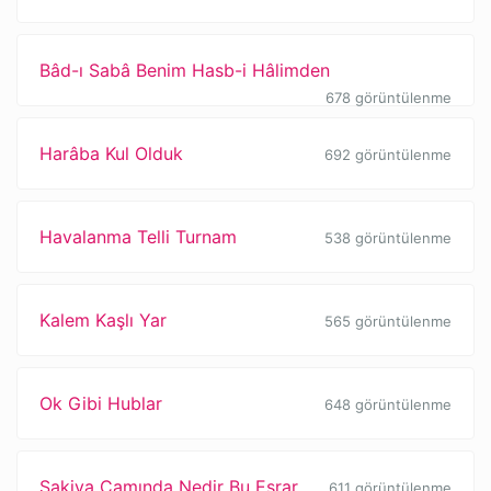
Bâd-ı Sabâ Benim Hasb-i Hâlimden
678 görüntülenme
Harâba Kul Olduk
692 görüntülenme
Havalanma Telli Turnam
538 görüntülenme
Kalem Kaşlı Yar
565 görüntülenme
Ok Gibi Hublar
648 görüntülenme
Sakiya Camında Nedir Bu Esrar
611 görüntülenme