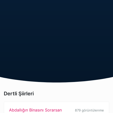
Dertli Şiirleri
Abdallığın Binasını Sorarsan
879 görüntülenme