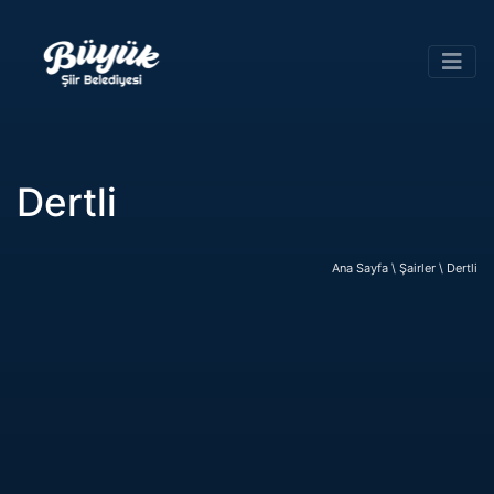
Dertli
Ana Sayfa \
Şairler \
Dertli