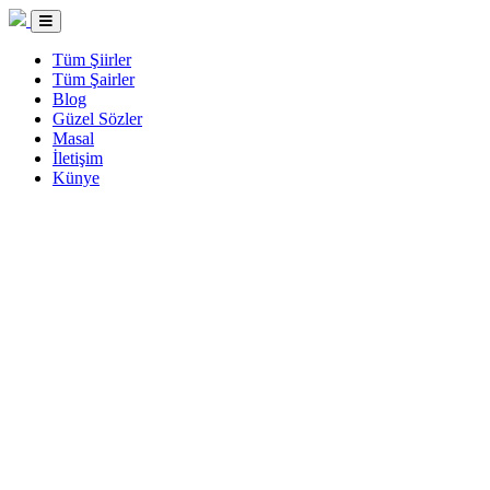
Tüm Şiirler
Tüm Şairler
Blog
Güzel Sözler
Masal
İletişim
Künye