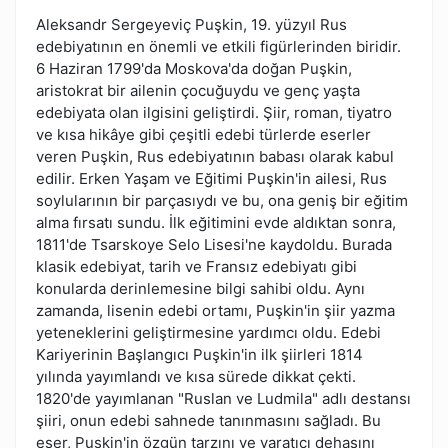
Aleksandr Sergeyeviç Puşkin, 19. yüzyıl Rus
edebiyatının en önemli ve etkili figürlerinden biridir.
6 Haziran 1799'da Moskova'da doğan Puşkin,
aristokrat bir ailenin çocuğuydu ve genç yaşta
edebiyata olan ilgisini geliştirdi. Şiir, roman, tiyatro
ve kısa hikâye gibi çeşitli edebi türlerde eserler
veren Puşkin, Rus edebiyatının babası olarak kabul
edilir. Erken Yaşam ve Eğitimi Puşkin'in ailesi, Rus
soylularının bir parçasıydı ve bu, ona geniş bir eğitim
alma fırsatı sundu. İlk eğitimini evde aldıktan sonra,
1811'de Tsarskoye Selo Lisesi'ne kaydoldu. Burada
klasik edebiyat, tarih ve Fransız edebiyatı gibi
konularda derinlemesine bilgi sahibi oldu. Aynı
zamanda, lisenin edebi ortamı, Puşkin'in şiir yazma
yeteneklerini geliştirmesine yardımcı oldu. Edebi
Kariyerinin Başlangıcı Puşkin'in ilk şiirleri 1814
yılında yayımlandı ve kısa sürede dikkat çekti.
1820'de yayımlanan "Ruslan ve Ludmila" adlı destansı
şiiri, onun edebi sahnede tanınmasını sağladı. Bu
eser, Puşkin'in özgün tarzını ve yaratıcı dehasını