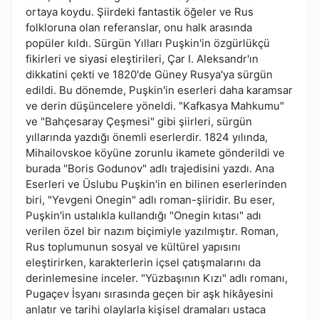
ortaya koydu. Şiirdeki fantastik öğeler ve Rus
folkloruna olan referanslar, onu halk arasında
popüler kıldı. Sürgün Yılları Puşkin'in özgürlükçü
fikirleri ve siyasi eleştirileri, Çar I. Aleksandr'ın
dikkatini çekti ve 1820'de Güney Rusya'ya sürgün
edildi. Bu dönemde, Puşkin'in eserleri daha karamsar
ve derin düşüncelere yöneldi. "Kafkasya Mahkumu"
ve "Bahçesaray Çeşmesi" gibi şiirleri, sürgün
yıllarında yazdığı önemli eserlerdir. 1824 yılında,
Mihailovskoe köyüne zorunlu ikamete gönderildi ve
burada "Boris Godunov" adlı trajedisini yazdı. Ana
Eserleri ve Üslubu Puşkin'in en bilinen eserlerinden
biri, "Yevgeni Onegin" adlı roman-şiiridir. Bu eser,
Puşkin'in ustalıkla kullandığı "Onegin kıtası" adı
verilen özel bir nazım biçimiyle yazılmıştır. Roman,
Rus toplumunun sosyal ve kültürel yapısını
eleştirirken, karakterlerin içsel çatışmalarını da
derinlemesine inceler. "Yüzbaşının Kızı" adlı romanı,
Pugaçev İsyanı sırasında geçen bir aşk hikâyesini
anlatır ve tarihi olaylarla kişisel dramaları ustaca