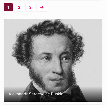
1
2
3
Aleksandr Sergeyeviç Puşkin