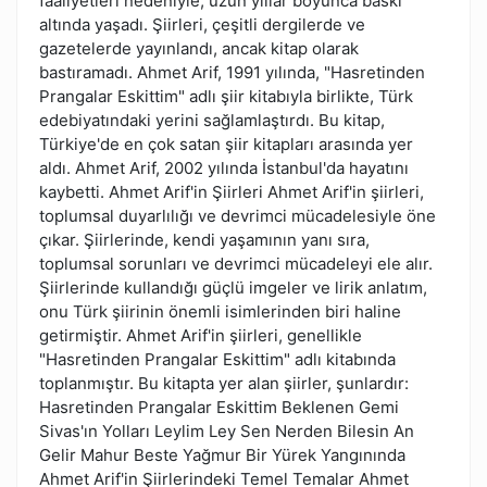
faaliyetleri nedeniyle, uzun yıllar boyunca baskı
altında yaşadı. Şiirleri, çeşitli dergilerde ve
gazetelerde yayınlandı, ancak kitap olarak
bastıramadı. Ahmet Arif, 1991 yılında, "Hasretinden
Prangalar Eskittim" adlı şiir kitabıyla birlikte, Türk
edebiyatındaki yerini sağlamlaştırdı. Bu kitap,
Türkiye'de en çok satan şiir kitapları arasında yer
aldı. Ahmet Arif, 2002 yılında İstanbul'da hayatını
kaybetti. Ahmet Arif'in Şiirleri Ahmet Arif'in şiirleri,
toplumsal duyarlılığı ve devrimci mücadelesiyle öne
çıkar. Şiirlerinde, kendi yaşamının yanı sıra,
toplumsal sorunları ve devrimci mücadeleyi ele alır.
Şiirlerinde kullandığı güçlü imgeler ve lirik anlatım,
onu Türk şiirinin önemli isimlerinden biri haline
getirmiştir. Ahmet Arif'in şiirleri, genellikle
"Hasretinden Prangalar Eskittim" adlı kitabında
toplanmıştır. Bu kitapta yer alan şiirler, şunlardır:
Hasretinden Prangalar Eskittim Beklenen Gemi
Sivas'ın Yolları Leylim Ley Sen Nerden Bilesin An
Gelir Mahur Beste Yağmur Bir Yürek Yangınında
Ahmet Arif'in Şiirlerindeki Temel Temalar Ahmet