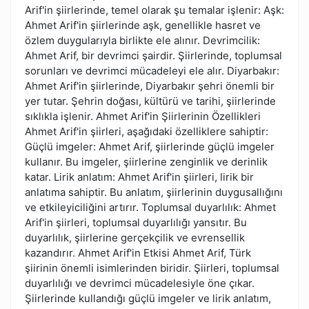
Arif'in şiirlerinde, temel olarak şu temalar işlenir: Aşk:
Ahmet Arif'in şiirlerinde aşk, genellikle hasret ve
özlem duygularıyla birlikte ele alınır. Devrimcilik:
Ahmet Arif, bir devrimci şairdir. Şiirlerinde, toplumsal
sorunları ve devrimci mücadeleyi ele alır. Diyarbakır:
Ahmet Arif'in şiirlerinde, Diyarbakır şehri önemli bir
yer tutar. Şehrin doğası, kültürü ve tarihi, şiirlerinde
sıklıkla işlenir. Ahmet Arif'in Şiirlerinin Özellikleri
Ahmet Arif'in şiirleri, aşağıdaki özelliklere sahiptir:
Güçlü imgeler: Ahmet Arif, şiirlerinde güçlü imgeler
kullanır. Bu imgeler, şiirlerine zenginlik ve derinlik
katar. Lirik anlatım: Ahmet Arif'in şiirleri, lirik bir
anlatıma sahiptir. Bu anlatım, şiirlerinin duygusallığını
ve etkileyiciliğini artırır. Toplumsal duyarlılık: Ahmet
Arif'in şiirleri, toplumsal duyarlılığı yansıtır. Bu
duyarlılık, şiirlerine gerçekçilik ve evrensellik
kazandırır. Ahmet Arif'in Etkisi Ahmet Arif, Türk
şiirinin önemli isimlerinden biridir. Şiirleri, toplumsal
duyarlılığı ve devrimci mücadelesiyle öne çıkar.
Şiirlerinde kullandığı güçlü imgeler ve lirik anlatım,