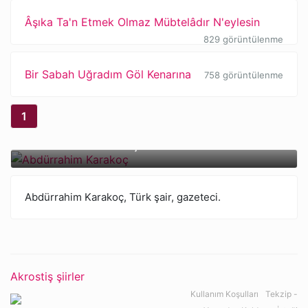
Âşıka Ta'n Etmek Olmaz Mübtelâdır N'eylesin
829 görüntülenme
Bir Sabah Uğradım Göl Kenarına
758 görüntülenme
1
Abdürrahim Karakoç
Abdürrahim Karakoç, Türk şair, gazeteci.
Akrostiş şiirler
Kullanım Koşulları
Tekzip -