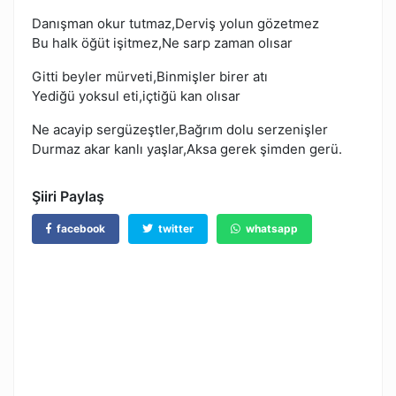
Danışman okur tutmaz,Derviş yolun gözetmez
Bu halk öğüt işitmez,Ne sarp zaman olısar
Gitti beyler mürveti,Binmişler birer atı
Yediğü yoksul eti,içtiğü kan olısar
Ne acayip sergüzeştler,Bağrım dolu serzenişler
Durmaz akar kanlı yaşlar,Aksa gerek şimden gerü.
Şiiri Paylaş
facebook
twitter
whatsapp