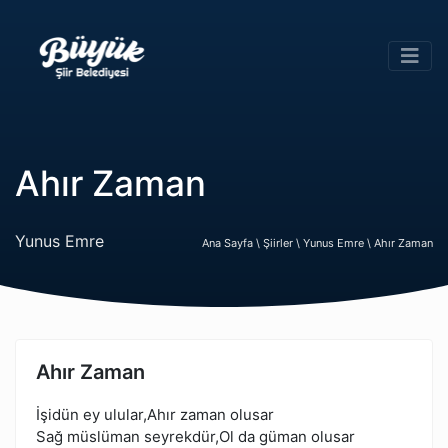
Ahır Zaman
Yunus Emre
Ana Sayfa \
Şiirler \
Yunus Emre \
Ahır Zaman
Ahır Zaman
İşidün ey ulular,Ahır zaman olusar
Sağ müslüman seyrekdür,Ol da güman olusar