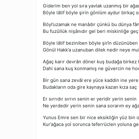
Giderim ben yol sıra yavlak uzanmış bir ağa
Böyle lâtif böyle şirin gönlüm aydur birkaç s
Böyl’uzamak ne manâdır çünkü bu dünya fân
Bu fuzûllük nişânıdır gel beri miskinliğe geç
Böyle lâtif beziniben böyle şirîn düzünüben
Gönül Hakk’a uzanuban dilek nedir neye mu
Ağaç karır devrân döner kuş budağa birkez
Dahi sana kuş konmamış ne güvercin ne hod
Bir gün sana zevâl ere yüce kaddin ine yere
Budakların oda gire kaynaya kazan kıza saç
Er sırrıdır sırrın senin er yeridir yerin senin
Ne yerdedir yerin senin sana sorarım ey ağ
Yunus Emre sen bir nice eksikliğin yüz bin 
Kur’ağaca yol sorunca teferrüclen yoluna ge