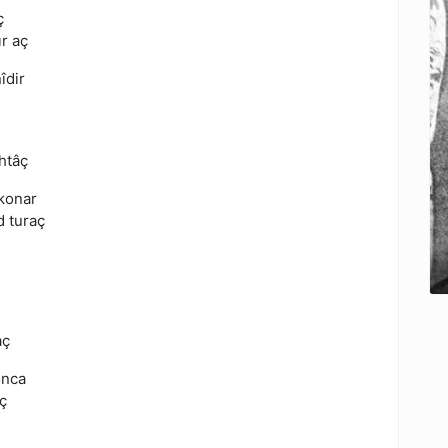
ç
ır aç
îdir
htâç
 konar
 turaç
aç
onca
ç