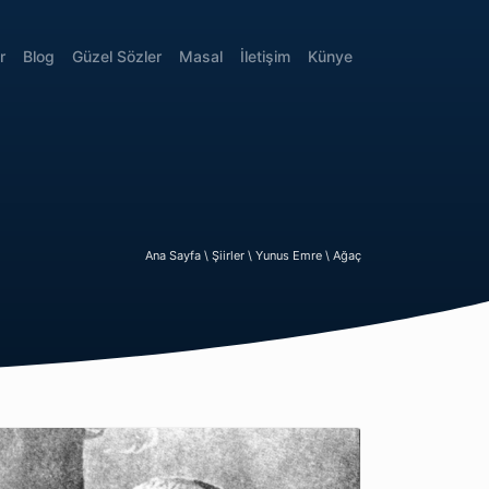
r
Blog
Güzel Sözler
Masal
İletişim
Künye
Ana Sayfa \
Şiirler \
Yunus Emre \
Ağaç