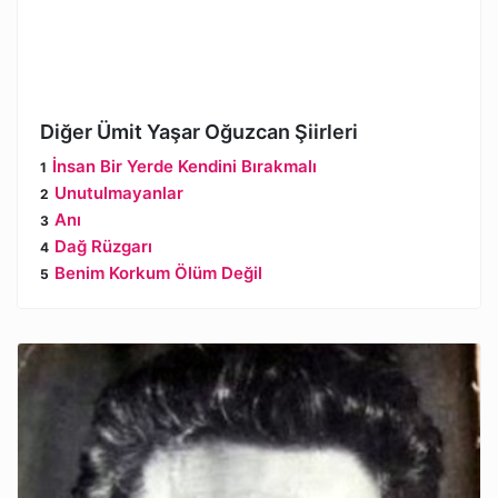
Diğer Ümit Yaşar Oğuzcan Şiirleri
İnsan Bir Yerde Kendini Bırakmalı
Unutulmayanlar
Anı
Dağ Rüzgarı
Benim Korkum Ölüm Değil