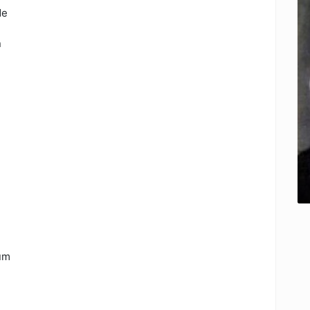
de
n
rum