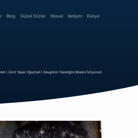
r
Blog
Güzel Sözler
Masal
İletişim
Künye
irler \
Ümit Yaşar Oğuzcan \
Sevgimin Yüceliğini Bilesin İstiyorum