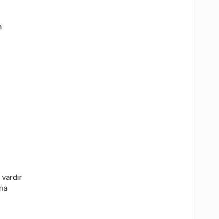
n
 vardır
ana