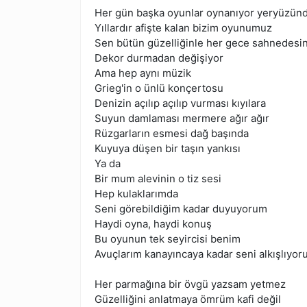
Her gün başka oyunlar oynanıyor yeryüzün
Yıllardır afişte kalan bizim oyunumuz
Sen bütün güzelliğinle her gece sahnedesi
Dekor durmadan değişiyor
Ama hep aynı müzik
Grieg'in o ünlü konçertosu
Denizin açılıp açılıp vurması kıyılara
Suyun damlaması mermere ağır ağır
Rüzgarların esmesi dağ başında
Kuyuya düşen bir taşın yankısı
Ya da
Bir mum alevinin o tiz sesi
Hep kulaklarımda
Seni görebildiğim kadar duyuyorum
Haydi oyna, haydi konuş
Bu oyunun tek seyircisi benim
Avuçlarım kanayıncaya kadar seni alkışlıyo
Her parmağına bir övgü yazsam yetmez
Güzelliğini anlatmaya ömrüm kafi değil