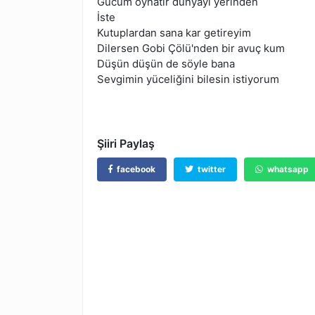
Gücüm oynatır dünyayı yerinden
İste
Kutuplardan sana kar getireyim
Dilersen Gobi Çölü'nden bir avuç kum
Düşün düşün de söyle bana
Sevgimin yüceliğini bilesin istiyorum
Şiiri Paylaş
facebook
twitter
whatsapp