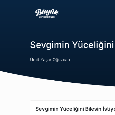
Sevgimin Yüceliğini 
Ümit Yaşar Oğuzcan
Sevgimin Yüceliğini Bilesin İsti