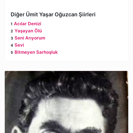
Diğer Ümit Yaşar Oğuzcan Şiirleri
Acılar Denizi
Yaşayan Ölü
Seni Arıyorum
Sevi
Bitmeyen Sarhoşluk