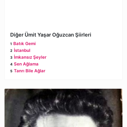
Diğer Ümit Yaşar Oğuzcan Şiirleri
Batık Gemi
İstanbul
İmkansız Şeyler
Sen Ağlama
Tanrı Bile Ağlar