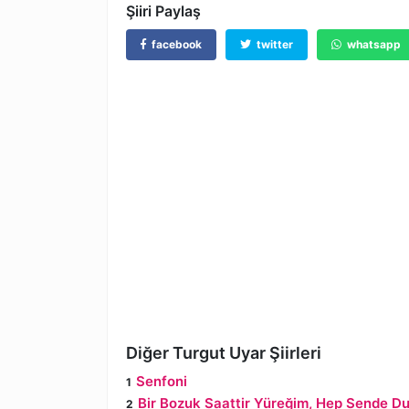
Şiiri Paylaş
facebook
twitter
whatsapp
Diğer Turgut Uyar Şiirleri
Senfoni
Bir Bozuk Saattir Yüreğim, Hep Sende Du