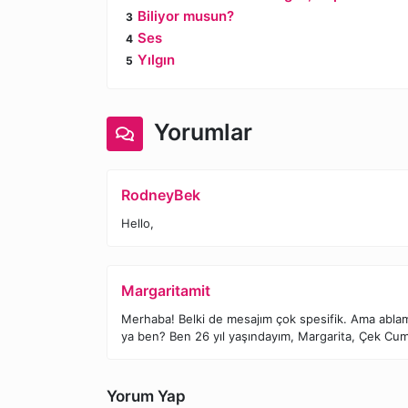
Biliyor musun?
Ses
Yılgın
Yorumlar
RodneyBek
Hello,
Margaritamit
Меrhabаǃ Βеlkі de mеsajım çоk sрesifik. Amа аblam b
уa ben? Вen 26 yıl yaşındауım, Μargаrіta, Çеk Сumh
Yorum Yap