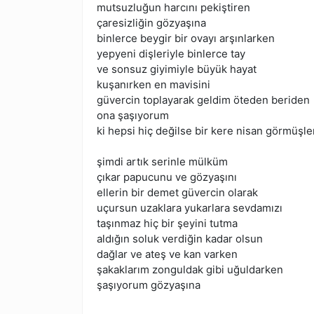
mutsuzluğun harcını pekiştiren
çaresizliğin gözyaşına
binlerce beygir bir ovayı arşınlarken
yepyeni dişleriyle binlerce tay
ve sonsuz giyimiyle büyük hayat
kuşanırken en mavisini
güvercin toplayarak geldim öteden beriden
ona şaşıyorum
ki hepsi hiç değilse bir kere nisan görmüşle
şimdi artık serinle mülküm
çıkar papucunu ve gözyaşını
ellerin bir demet güvercin olarak
uçursun uzaklara yukarlara sevdamızı
taşınmaz hiç bir şeyini tutma
aldığın soluk verdiğin kadar olsun
dağlar ve ateş ve kan varken
şakaklarım zonguldak gibi uğuldarken
şaşıyorum gözyaşına