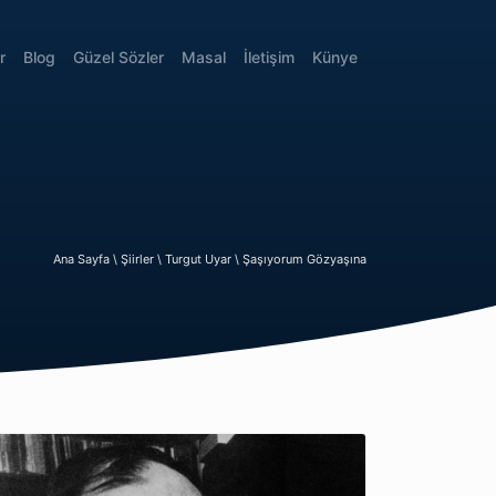
r
Blog
Güzel Sözler
Masal
İletişim
Künye
Ana Sayfa \
Şiirler \
Turgut Uyar \
Şaşıyorum Gözyaşına