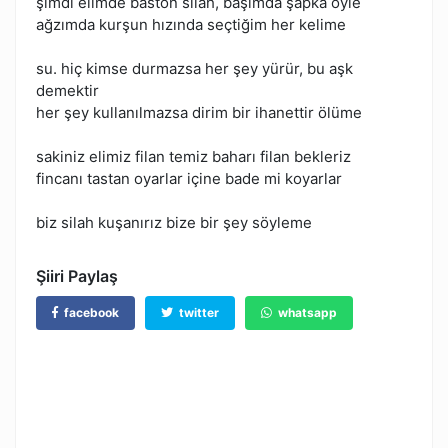
şimdi elimde baston silah, başımda şapka öyle
ağzımda kurşun hızında seçtiğim her kelime
su. hiç kimse durmazsa her şey yürür, bu aşk
demektir
her şey kullanılmazsa dirim bir ihanettir ölüme
sakiniz elimiz filan temiz baharı filan bekleriz
fincanı tastan oyarlar içine bade mi koyarlar
biz silah kuşanırız bize bir şey söyleme
Şiiri Paylaş
facebook
twitter
whatsapp