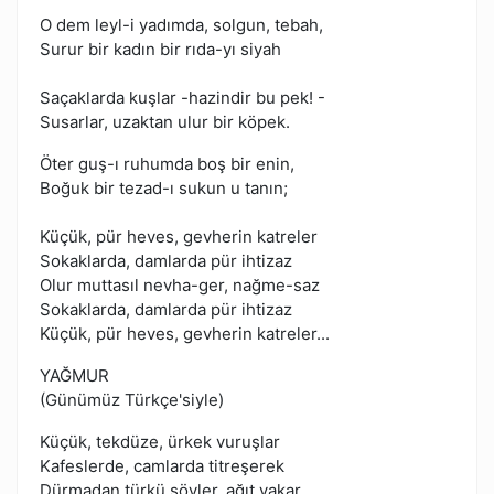
O dem leyl-i yadımda, solgun, tebah,
Surur bir kadın bir rıda-yı siyah
Saçaklarda kuşlar -hazindir bu pek! -
Susarlar, uzaktan ulur bir köpek.
Öter guş-ı ruhumda boş bir enin,
Boğuk bir tezad-ı sukun u tanın;
Küçük, pür heves, gevherin katreler
Sokaklarda, damlarda pür ihtizaz
Olur muttasıl nevha-ger, nağme-saz
Sokaklarda, damlarda pür ihtizaz
Küçük, pür heves, gevherin katreler...
YAĞMUR
(Günümüz Türkçe'siyle)
Küçük, tekdüze, ürkek vuruşlar
Kafeslerde, camlarda titreşerek
Dürmadan türkü söyler, ağıt yakar