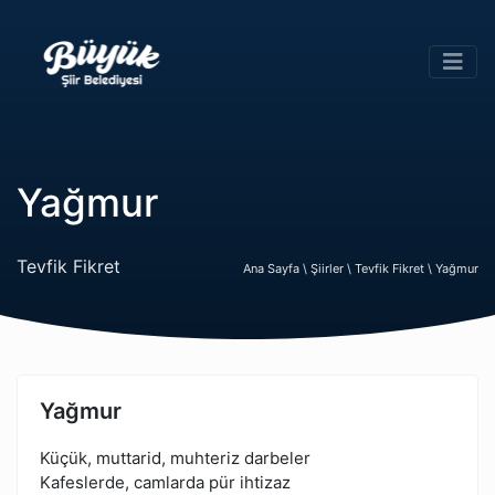
Yağmur
Tevfik Fikret
Ana Sayfa \
Şiirler \
Tevfik Fikret \
Yağmur
Yağmur
Küçük, muttarid, muhteriz darbeler
Kafeslerde, camlarda pür ihtizaz