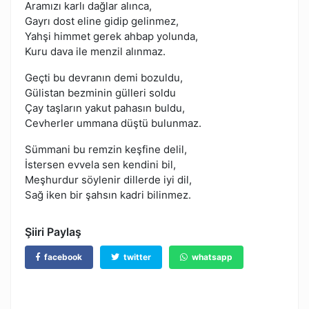
Aramızı karlı dağlar alınca,
Gayrı dost eline gidip gelinmez,
Yahşi himmet gerek ahbap yolunda,
Kuru dava ile menzil alınmaz.
Geçti bu devranın demi bozuldu,
Gülistan bezminin gülleri soldu
Çay taşların yakut pahasın buldu,
Cevherler ummana düştü bulunmaz.
Sümmani bu remzin keşfine delil,
İstersen evvela sen kendini bil,
Meşhurdur söylenir dillerde iyi dil,
Sağ iken bir şahsın kadri bilinmez.
Şiiri Paylaş
facebook
twitter
whatsapp