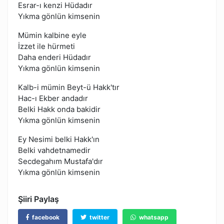
Esrar-ı kenzi Hüdadır
Yıkma gönlün kimsenin
Mümin kalbine eyle
İzzet ile hürmeti
Daha enderi Hüdadır
Yıkma gönlün kimsenin
Kalb-i mümin Beyt-ü Hakk'tır
Hac-ı Ekber andadır
Belki Hakk onda bakidir
Yıkma gönlün kimsenin
Ey Nesimi belki Hakk'ın
Belki vahdetnamedir
Secdegahım Mustafa'dır
Yıkma gönlün kimsenin
Şiiri Paylaş
facebook
twitter
whatsapp