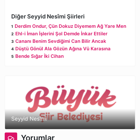
Diğer Seyyid Nesîmi Şiirleri
Derdim Ondur, Çün Dokuz Diyemem Ağ Yare Men
Ehl-i İman İşlerini Şol Demde İnkar Ettiler
Cananı Benim Sevdiğimi Can Bilir Ancak
Düştü Gönül Ala Gözün Ağına Vü Karasına
Bende Sığar İki Cihan
Seyyid Nesîmi
Yorumlar