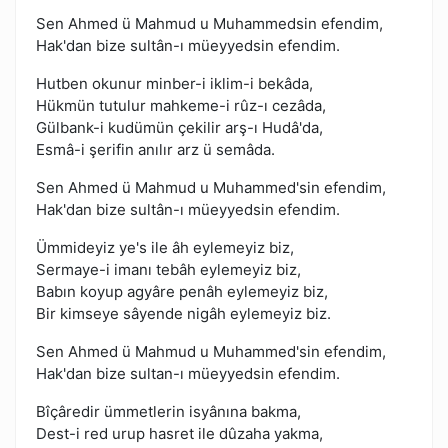
Sen Ahmed ü Mahmud u Muhammedsin efendim,
Hak'dan bize sultân-ı müeyyedsin efendim.
Hutben okunur minber-i iklim-i bekâda,
Hükmün tutulur mahkeme-i rûz-ı cezâda,
Gülbank-i kudümün çekilir arş-ı Hudâ'da,
Esmâ-i şerifin anılır arz ü semâda.
Sen Ahmed ü Mahmud u Muhammed'sin efendim,
Hak'dan bize sultân-ı müeyyedsin efendim.
Ümmideyiz ye's ile âh eylemeyiz biz,
Sermaye-i imanı tebâh eylemeyiz biz,
Babın koyup agyâre penâh eylemeyiz biz,
Bir kimseye sâyende nigâh eylemeyiz biz.
Sen Ahmed ü Mahmud u Muhammed'sin efendim,
Hak'dan bize sultan-ı müeyyedsin efendim.
Bîçâredir ümmetlerin isyânına bakma,
Dest-i red urup hasret ile dûzaha yakma,