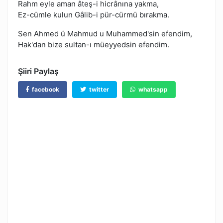
Rahm eyle aman âteş-i hicrânına yakma,
Ez-cümle kulun Gâlib-i pür-cürmü bırakma.
Sen Ahmed ü Mahmud u Muhammed'sin efendim,
Hak'dan bize sultan-ı müeyyedsin efendim.
Şiiri Paylaş
facebook
twitter
whatsapp