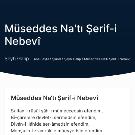
Müseddes Na'tı Şerif-i
Nebevî
Şeyh Galip
Ana Sayfa \
Şiirler \
Şeyh Galip \
Müseddes Na'tı Şerif-i Nebevî
Müseddes Na'tı Şerif-i Nebevî
Sultan-ı rûsül şâh-ı mümeccedsin efendim,
Bî-çârelere devlet-i sermedsin efendim,
Divân-i ilâhide ser-âmedsin efendim,
Menşur-ı 'le-amrük'le müeyyedsin efendim.