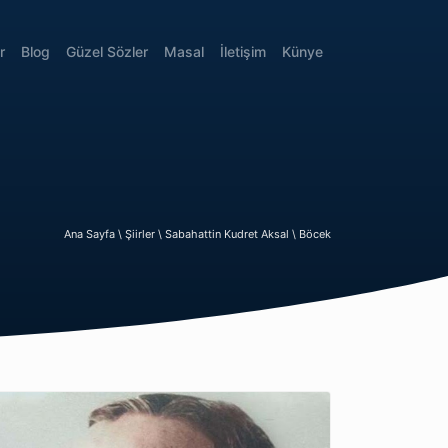
r
Blog
Güzel Sözler
Masal
İletişim
Künye
Ana Sayfa \
Şiirler \
Sabahattin Kudret Aksal \
Böcek