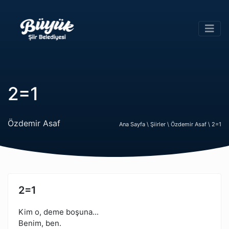
2=1
Özdemir Asaf
Ana Sayfa \
Şiirler \
Özdemir Asaf \
2=1
2=1
Kim o, deme boşuna...
Benim, ben.