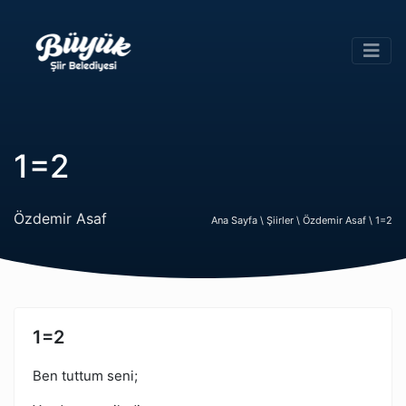
1=2
Özdemir Asaf
Ana Sayfa \
Şiirler \
Özdemir Asaf \
1=2
1=2
Ben tuttum seni;