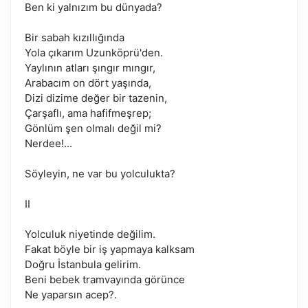
Ben ki yalnızım bu dünyada?
Bir sabah kızıllığında
Yola çıkarım Uzunköprü'den.
Yaylının atları şıngır mıngır,
Arabacım on dört yaşında,
Dizi dizime değer bir tazenin,
Çarşaflı, ama hafifmeşrep;
Gönlüm şen olmalı değil mi?
Nerdee!...
Söyleyin, ne var bu yolculukta?
II
Yolculuk niyetinde değilim.
Fakat böyle bir iş yapmaya kalksam
Doğru İstanbula gelirim.
Beni bebek tramvayında görünce
Ne yaparsın acep?.