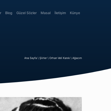
r
Blog
Güzel Sözler
Masal
İletişim
Künye
Ana Sayfa \
Şiirler \
Orhan Veli Kanık \
Ağacım