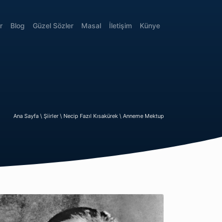
r
Blog
Güzel Sözler
Masal
İletişim
Künye
Ana Sayfa \
Şiirler \
Necip Fazıl Kısakürek \
Anneme Mektup