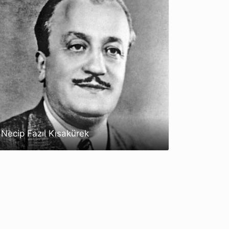
Necip Fazıl Kısakürek