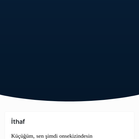
İthaf
Küçüğüm, sen şimdi onsekizindesin
