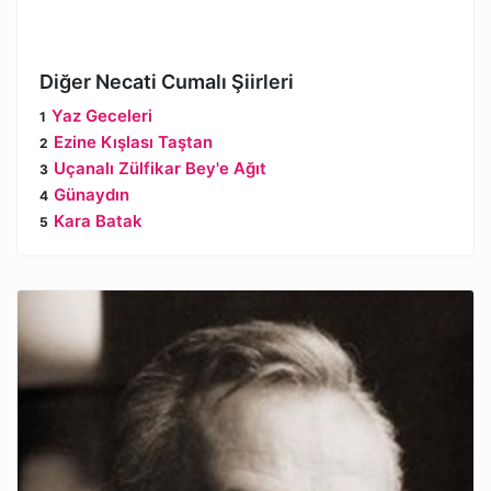
Diğer Necati Cumalı Şiirleri
Yaz Geceleri
Ezine Kışlası Taştan
Uçanalı Zülfikar Bey'e Ağıt
Günaydın
Kara Batak