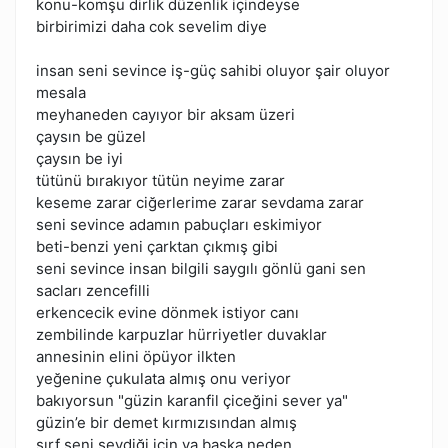
konu-komşu dirlik düzenlik içindeyse
birbirimizi daha cok sevelim diye
insan seni sevince iş-güç sahibi oluyor şair oluyor
mesala
meyhaneden cayıyor bir aksam üzeri
çaysın be güzel
çaysın be iyi
tütünü bırakıyor tütün neyime zarar
keseme zarar ciğerlerime zarar sevdama zarar
seni sevince adamın pabuçları eskimiyor
beti-benzi yeni çarktan çıkmış gibi
seni sevince insan bilgili saygılı gönlü gani sen
sacları zencefilli
erkencecik evine dönmek istiyor canı
zembilinde karpuzlar hürriyetler duvaklar
annesinin elini öpüyor ilkten
yeğenine çukulata almış onu veriyor
bakıyorsun "güzin karanfil çiceğini sever ya"
güzin’e bir demet kırmızısından almış
sırf seni sevdiği için ya başka neden