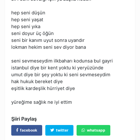
hep seni düşün
hep seni yaşat
hep seni yıka
seni doyur üç öğün
seni bir kanım uyut sonra uyandır
lokman hekim seni sev diyor bana
seni sevmeseydim ilkbaharı kodunsa bul gayri
istanbul diye bir kent yoktu ki yeryüzünde
umut diye bir şey yoktu ki seni sevmeseydim
hak hukuk bereket diye
eşitlik kardeşlik hürriyet diye
yüreğime sağlık ne iyi ettim
Şiiri Paylaş
facebook
twitter
whatsapp