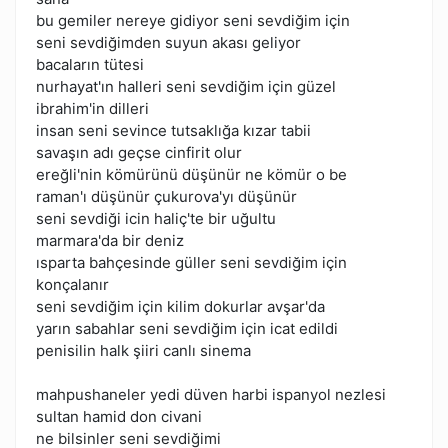
bu gemiler nereye gidiyor seni sevdiğim için
seni sevdiğimden suyun akası geliyor
bacaların tütesi
nurhayat'ın halleri seni sevdiğim için güzel
ibrahim'in dilleri
insan seni sevince tutsaklığa kızar tabii
savaşın adı geçse cinfirit olur
ereğli'nin kömürünü düşünür ne kömür o be
raman'ı düşünür çukurova'yı düşünür
seni sevdiği icin haliç'te bir uğultu
marmara'da bir deniz
ısparta bahçesinde güller seni sevdiğim için
konçalanır
seni sevdiğim için kilim dokurlar avşar'da
yarın sabahlar seni sevdiğim için icat edildi
penisilin halk şiiri canlı sinema
mahpushaneler yedi düven harbi ispanyol nezlesi
sultan hamid don civani
ne bilsinler seni sevdiğimi