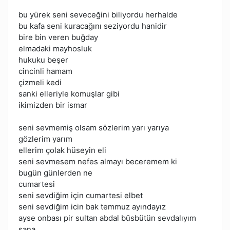
bu yürek seni seveceğini biliyordu herhalde
bu kafa seni kuracağını seziyordu hanidir
bire bin veren buğday
elmadaki mayhosluk
hukuku beşer
cincinli hamam
çizmeli kedi
sanki elleriyle komuşlar gibi
ikimizden bir ismar
seni sevmemiş olsam sözlerim yarı yarıya
gözlerim yarım
ellerim çolak hüseyin eli
seni sevmesem nefes almayı beceremem ki
bugün günlerden ne
cumartesi
seni sevdiğim için cumartesi elbet
seni sevdiğim icin bak temmuz ayındayız
ayse onbası pir sultan abdal büsbütün sevdalıyım
sana