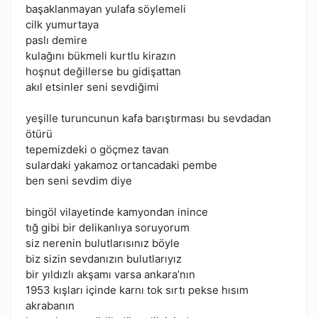
başaklanmayan yulafa söylemeli
cilk yumurtaya
paslı demire
kulağını bükmeli kurtlu kirazın
hoşnut değillerse bu gidişattan
akıl etsinler seni sevdiğimi
yeşille turuncunun kafa barıştırması bu sevdadan
ötürü
tepemizdeki o göçmez tavan
sulardaki yakamoz ortancadaki pembe
ben seni sevdim diye
bingöl vilayetinde kamyondan inince
tığ gibi bir delikanlıya soruyorum
siz nerenin bulutlarısınız böyle
biz sizin sevdanızın bulutlarıyız
bir yıldızlı akşamı varsa ankara’nın
1953 kışları içinde karnı tok sırtı pekse hısım
akrabanın