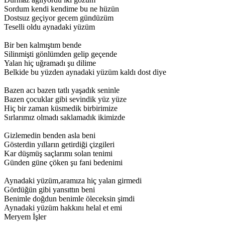
Sordum kendi kendime bu ne hüzün
Dostsuz geçiyor gecem gündüzüm
Teselli oldu aynadaki yüzüm
Bir ben kalmıştım bende
Silinmişti gönlümden gelip geçende
Yalan hiç uğramadı şu dilime
Belkide bu yüzden aynadaki yüzüm kaldı dost diye
Bazen acı bazen tatlı yaşadık seninle
Bazen çocuklar gibi sevindik yüz yüze
Hiç bir zaman küsmedik birbirimize
Sırlarımız olmadı saklamadık ikimizde
Gizlemedin benden asla beni
Gösterdin yılların getirdiği çizgileri
Kar düşmüş saçlarımı solan tenimi
Günden güne çöken şu fani bedenimi
Aynadaki yüzüm,aramıza hiç yalan girmedi
Gördüğün gibi yansıttın beni
Benimle doğdun benimle öleceksin şimdi
Aynadaki yüzüm hakkını helal et emi
Meryem İşler