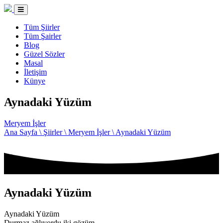
Tüm Şiirler
Tüm Şairler
Blog
Güzel Sözler
Masal
İletişim
Künye
Aynadaki Yüzüm
Meryem İşler
Ana Sayfa \
Şiirler \
Meryem İşler \
Aynadaki Yüzüm
Aynadaki Yüzüm
Aynadaki Yüzüm
Durmaz ağlıyordu iki gözüm