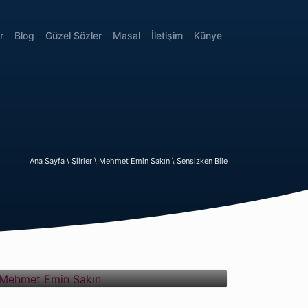
r
Blog
Güzel Sözler
Masal
İletişim
Künye
Ana Sayfa \
Şiirler \
Mehmet Emin Sakın \
Sensizken Bile
Mehmet Emin Sakın