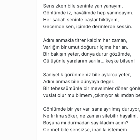
Sensizken bile seninle yan yanayım,
Gönlümde iz, hayâlimde hep yanındayım.
Her sabah seninle başlar hikâyem,
Gecemde sen, içimde derinlerde sessin.
Adını anmakla titrer kalbim her zaman,
Varlığın bir umut doğurur içime her an.
Bir bakışın yeter, dünya durur gözümde,
Gülüşünle yaralarım sarılır… keşke bilsen!
Saniyelik görünmeniz bile aylarca yeter,
Adını anmak bile dünyaya değer.
Bir tebessümünle bir mevsimler döner gön
vuslat olur mu bilmem ,çıkmıyor aklımdan b
Gönlümde bir yer var, sana ayrılmış duruyor
Ne fırtına söker, ne zaman silebilir hayalini.
Boşuna mı durmadan sayıkladım adını?
Cennet bile sensizse, inan ki istemem