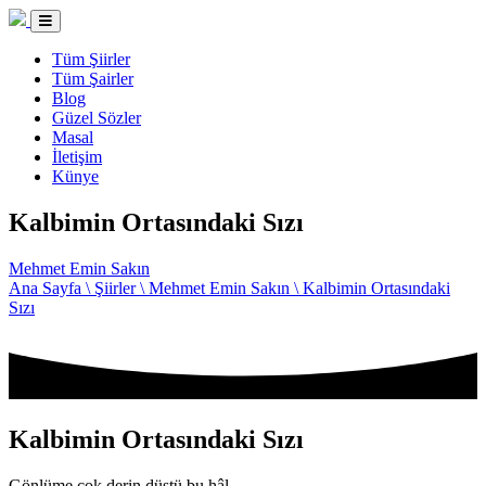
Tüm Şiirler
Tüm Şairler
Blog
Güzel Sözler
Masal
İletişim
Künye
Kalbimin Ortasındaki Sızı
Mehmet Emin Sakın
Ana Sayfa \
Şiirler \
Mehmet Emin Sakın \
Kalbimin Ortasındaki
Sızı
Kalbimin Ortasındaki Sızı
Gönlüme çok derin düştü bu hâl,