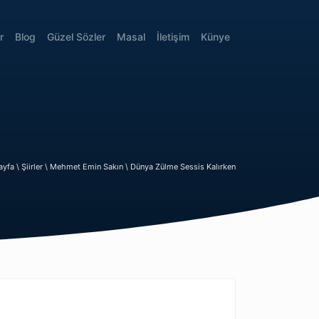
r
Blog
Güzel Sözler
Masal
İletişim
Künye
ayfa \
Şiirler \
Mehmet Emin Sakın \
Dünya Zülme Sessis Kalırken