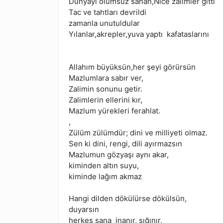
Dünyayı ölümsüz sanan,Nice zalimler gitti
Tac ve tahtları devrildi
zamanla unutuldular
Yılanlar,akrepler,yuva yaptı kafataslarını
Allahım büyüksün,her şeyi görürsün
Mazlumlara sabır ver,
Zalimin sonunu getir.
Zalimlerin ellerini kır,
Mazlum yürekleri ferahlat.
,
Zülüm zülümdür; dini ve milliyeti olmaz.
Sen ki dini, rengi, dili ayırmazsın
Mazlumun gözyaşı aynı akar,
kiminden altın suyu,
kiminde lağım akmaz
Hangi dilden dökülürse dökülsün,
duyarsın
herkes sana inanır, sığınır,