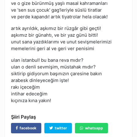
ve o gize bürünmüş yaşlı masal kahramanları
ve 'sen sus çocuk' gag'leriyle süslü tiratlar
ve perde kapandı! artık tiyatrolar hela olacak!
artık ayrıldık, aşkımız bir rüzgâr gibi geçti!
aşkımız bir günahtı, ve bir yaz günü bitti!
unut sana yazdıklarımı ve unut sevişmelerimizi
memelerini geri al ve geri ver penisimi
ulan istanbul! bu bana reva mıdır?
ulan o denli sevmişim, müstahak mıdır?
siktirip gidiyorum başınızın çaresine bakın
arabesk dinleyeceğim işte!
rakı içeceğim
intihar edeceğim
kıçınıza kına yakın!
Şiiri Paylaş
facebook
twitter
whatsapp