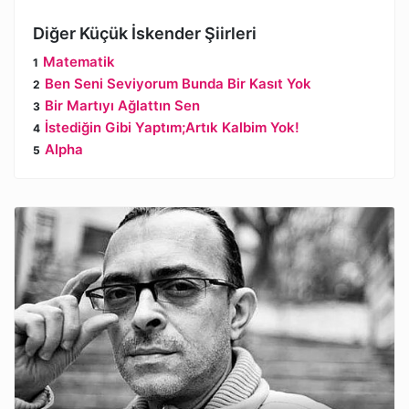
Diğer Küçük İskender Şiirleri
Matematik
Ben Seni Seviyorum Bunda Bir Kasıt Yok
Bir Martıyı Ağlattın Sen
İstediğin Gibi Yaptım;Artık Kalbim Yok!
Alpha