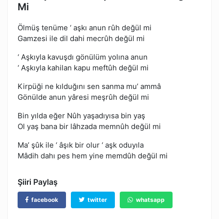
Mi
Ölmüş tenüme ‘ aşkı anun rûh değül mi
Gamzesi ile dil dahi mecrûh değül mi
‘ Aşkıyla kavuşdı gönülüm yolına anun
‘ Aşkıyla kahilan kapu meftûh değül mi
Kirpüği ne kılduğını sen sanma mu’ ammâ
Gönülde anun yâresi meşrûh değül mi
Bin yılda eğer Nûh yaşadıyısa bin yaş
Ol yaş bana bir lâhzada memnûh değül mi
Ma’ şûk ile ‘ âşık bir olur ‘ aşk oduyıla
Mâdih dahı pes hem yine memdûh değül mi
Şiiri Paylaş
facebook
twitter
whatsapp