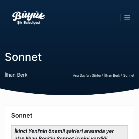
Sonnet
İlhan Berk
Ana Sayfa \
Şiirler \
İlhan Berk \
Sonnet
Sonnet
İkinci Yeni'nin önemli şairleri arasında yer
alan İlhan Berk'in Sonnet ismini verdiği