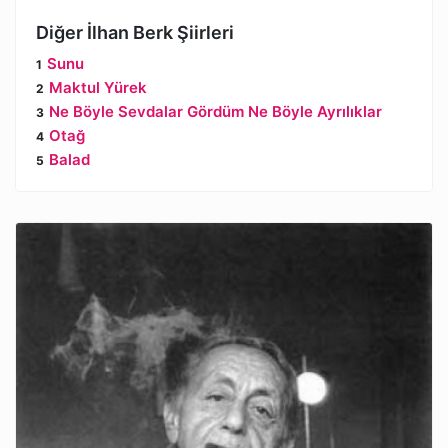
Diğer İlhan Berk Şiirleri
Sunu
Maktul Yürek
Ne Böyle Sevdalar Gördüm Ne Böyle Ayrılıklar
Otağ
Balad