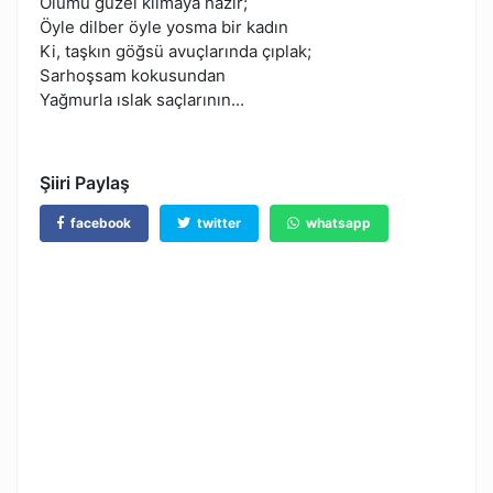
Ölümü güzel kılmaya hazır;
Öyle dilber öyle yosma bir kadın
Ki, taşkın göğsü avuçlarında çıplak;
Sarhoşsam kokusundan
Yağmurla ıslak saçlarının...
Şiiri Paylaş
facebook
twitter
whatsapp