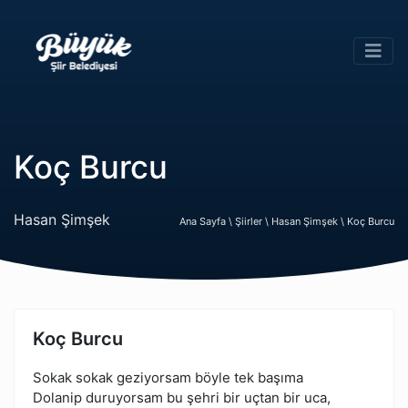
Koç Burcu
Hasan Şimşek
Ana Sayfa \
Şiirler \
Hasan Şimşek \
Koç Burcu
Koç Burcu
Sokak sokak geziyorsam böyle tek başıma
Dolanip duruyorsam bu şehri bir uçtan bir uca,