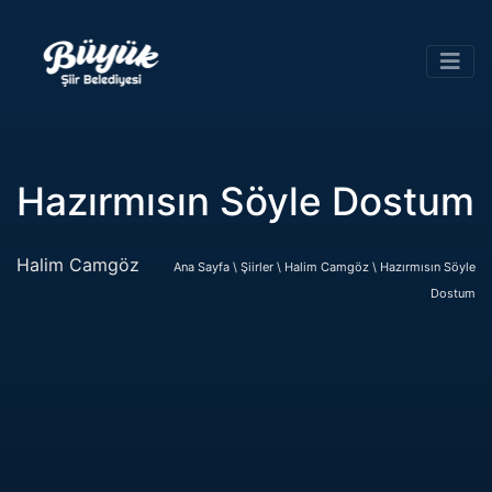
Hazırmısın Söyle Dostum
Halim Camgöz
Ana Sayfa \
Şiirler \
Halim Camgöz \
Hazırmısın Söyle
Dostum