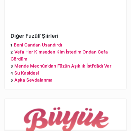
Diğer Fuzûlî Şiirleri
Beni Candan Usandırdı
Vefa Her Kimseden Kim İstedim Ondan Cefa
Gördüm
Mende Mecnûn'dan Füzûn Aşıklık İsti'dâdı Var
Su Kasidesi
Aşka Sevdalanma