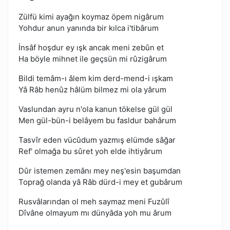
Zülfü kimi ayağın koymaz öpem nigârum
Yohdur anun yanında bir kılca i'tibârum
İnsâf hoşdur ey ışk ancak meni zebûn et
Ha böyle mihnet ile geçsün mi rûzigârum
Bildi temâm-ı âlem kim derd-mend-i ışkam
Yâ Râb henûz hâlüm bilmez mi ola yârum
Vaslundan ayru n'ola kanun tökelse gül gül
Men gül-bün-i belâyem bu fasldur bahârum
Tasvîr eden vücûdum yazmış elümde sâğar
Ref' olmağa bu sûret yoh elde ihtiyârum
Dûr istemen zemânı mey neş'esin başumdan
Toprağ olanda yâ Râb dürd-i mey et gubârum
Rusvâlarından ol meh saymaz meni Fuzûlî
Dîvâne olmayum mı dünyâda yoh mu ârum