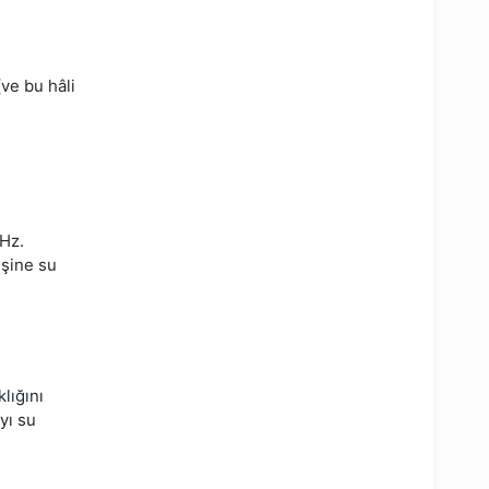
ve bu hâli
 Hz.
eşine su
n
lığını
yı su