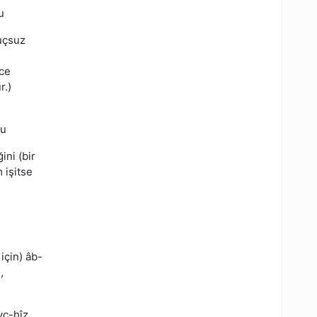
u
uçsuz
rce
r.)
su
ni (bir
 işitse
için) âb-
,
vc-hîz