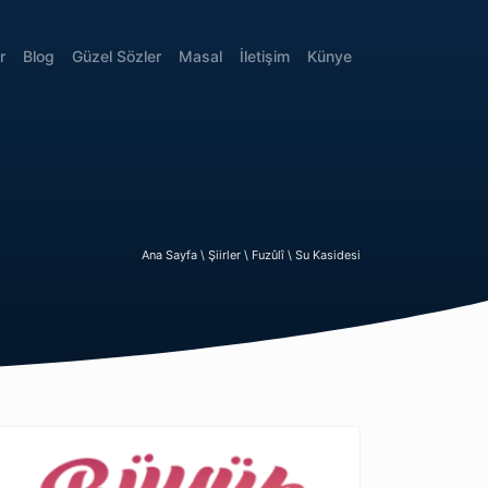
r
Blog
Güzel Sözler
Masal
İletişim
Künye
Ana Sayfa \
Şiirler \
Fuzûlî \
Su Kasidesi