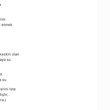
a
erim
de etmek
keskin olan
taya su
it
a su
rini iste
ştır,
ra.)