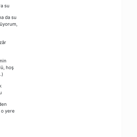
ra su
na da su
lüyorum,
zâr
nin
lü, hoş
.)
k
u
eden
 o yere