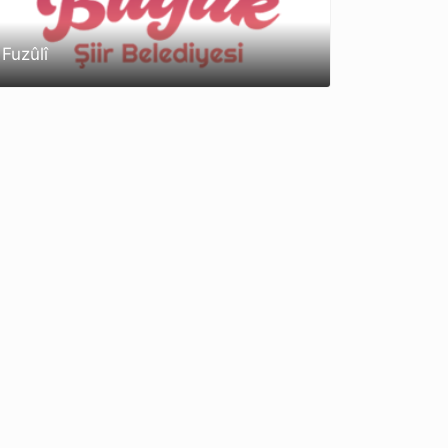
Fuzûlî