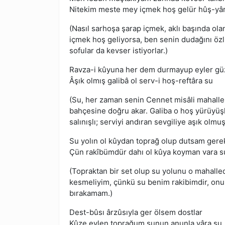
Nitekim meste mey içmek hoş gelür hûş-yâ
(Nasıl sarhoşa şarap içmek, aklı başında ola
içmek hoş geliyorsa, ben senin dudağını öz
sofular da kevser istiyorlar.)
Ravza-i kûyuna her dem durmayup eyler gü
Âşık olmış galibâ ol serv-i hoş-reftâra su
(Su, her zaman senin Cennet misâli mahalle
bahçesine doğru akar. Galiba o hoş yürüyüş
salınışlı; serviyi andıran sevgiliye aşık olmuş
Su yolın ol kûydan toprağ olup dutsam gere
Çün rakîbümdür dahı ol kûya koyman vara s
(Topraktan bir set olup su yolunu o mahall
kesmeliyim, çünkü su benim rakibimdir, onu
bırakamam.)
Dest-bûsı ârzûsıyla ger ölsem dostlar
Kûze eylen toprağum sunun anunla yâra su