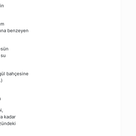
in
nim
cuna benzeyen
esün
 su
gül bahçesine
.)
u
i,
ya kadar
üzündeki