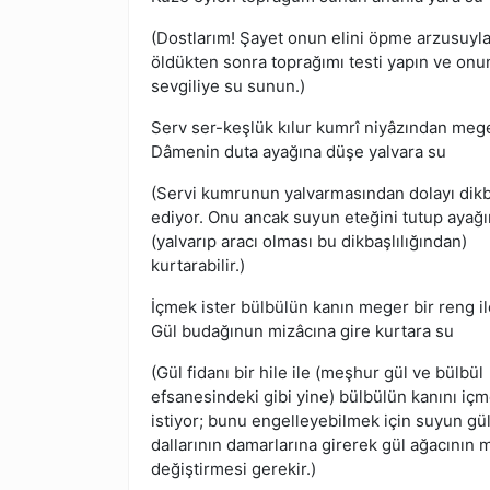
(Dostlarım! Şayet onun elini öpme arzusuyl
öldükten sonra toprağımı testi yapın ve onu
sevgiliye su sunun.)
Serv ser-keşlük kılur kumrî niyâzından meg
Dâmenin duta ayağına düşe yalvara su
(Servi kumrunun yalvarmasından dolayı dikba
ediyor. Onu ancak suyun eteğini tutup ayağ
(yalvarıp aracı olması bu dikbaşlılığından)
kurtarabilir.)
İçmek ister bülbülün kanın meger bir reng il
Gül budağınun mizâcına gire kurtara su
(Gül fidanı bir hile ile (meşhur gül ve bülbül
efsanesindeki gibi yine) bülbülün kanını iç
istiyor; bunu engelleyebilmek için suyun gü
dallarının damarlarına girerek gül ağacının m
değiştirmesi gerekir.)