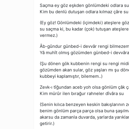
Saçma ey göz eşkden gönlümdeki odlara su
Kim bu denlü dutuşan odlara kılmaz çâre su
(Ey göz! Gönlümdeki (içimdeki) ateşlere gö
su saçma ki, bu kadar (çok) tutuşan ateşlere
vermez.)
Âb-gûndur günbed-i devvâr rengi bilmeze
Yâ muhît olmış gözümden günbed-i devvâra
(Şu dönen gök kubbenin rengi su rengi midi
gözümden akan sular, göz yaşları mı şu dö
kubbeyi kaplamıştır, bilemem..)
Zevk-ı tîğundan aceb yoh olsa gönlüm çâk ç
Kim mürûr ilen bırağur rahneler dîvâra su
(Senin kılıca benzeyen keskin bakışlarının 
benim gönlüm parça parça olsa buna şaşılm
akarsu da zamanla duvarda, yarlarda yarıkl
getirir.)