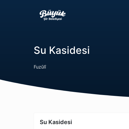
Su Kasidesi
Fuzûlî
Su Kasidesi