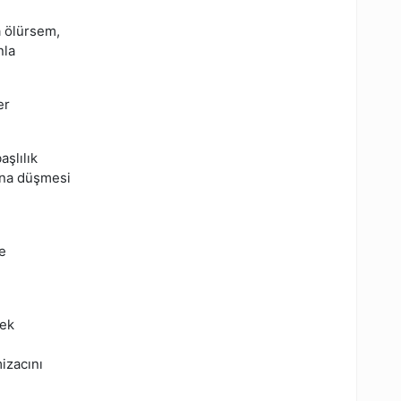
a ölürsem,
nla
er
şlılık
ına düşmesi
e
mek
l
izacını