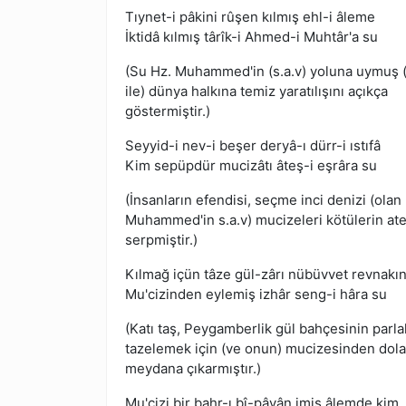
Tıynet-i pâkini rûşen kılmış ehl-i âleme
İktidâ kılmış târîk-i Ahmed-i Muhtâr'a su
(Su Hz. Muhammed'in (s.a.v) yoluna uymuş (
ile) dünya halkına temiz yaratılışını açıkça
göstermiştir.)
Seyyid-i nev-i beşer deryâ-ı dürr-i ıstıfâ
Kim sepüpdür mucizâtı âteş-i eşrâra su
(İnsanların efendisi, seçme inci denizi (olan
Muhammed'in s.a.v) mucizeleri kötülerin at
serpmiştir.)
Kılmağ içün tâze gül-zârı nübüvvet revnakı
Mu'cizinden eylemiş izhâr seng-i hâra su
(Katı taş, Peygamberlik gül bahçesinin parlak
tazelemek için (ve onun) mucizesinden dola
meydana çıkarmıştır.)
Mu'cizi bir bahr-ı bî-pâyân imiş âlemde kim