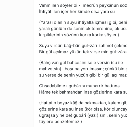
Vehm ilen söyler dil-i mecrûh peykânun söz
İhtiyât ilen içer her kimde olsa yara su
(Yarası olanın suyu ihtiyatla içmesi gibi, be
yaralı gönlüm de senin ok temrenine, ok u
kirpiklerinin sözünü korka korka söyler.)
Suya virsün bâğ-bân gül-zârı zahmet çekm
Bir gül açılmaz yüzün tek virse min gül-zâra
(Bahçıvan gül bahçesini sele versin (su ile
mahvetsin) , boşuna yorulmasın; çünkü bin 
su verse de senin yüzün gibi bir gül açılmaz
Ohşadabilmez gubârını muharrir hattuna
Hâme tek bahmahdan inse gözlerine kara s
(Hattatın beyaz kâğıda bakmaktan, kalem gib
gözlerine kara su inse (kör olsa, kör olunca
uğraşsa yine de) gubârî (yazı) sını, senin y
tüylere benzetemez.)