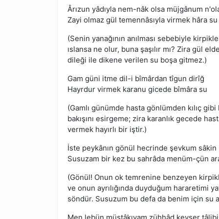
Ârızun yâdıyla nem-nâk olsa müjgânum n'ol
Zayi olmaz gül temennâsıyla virmek hâra su
(Senin yanağının anılması sebebiyle kirpikl
ıslansa ne olur, buna şaşılır mı? Zira gül el
dileği ile dikene verilen su boşa gitmez.)
Gam güni itme dil-i bîmârdan tîgun dirîğ
Hayrdur virmek karanu gicede bîmâra su
(Gamlı günümde hasta gönlümden kılıç gibi 
bakışını esirgeme; zira karanlık gecede has
vermek hayırlı bir iştir.)
İste peykânın gönül hecrinde şevkum sâkin 
Susuzam bir kez bu sahrâda menüm-çün ar
(Gönül! Onun ok temrenine benzeyen kirpikle
ve onun ayrılığında duyduğum hararetimi yatı
söndür. Susuzum bu defa da benim için su a
Men lebün müştâkıyam zühhâd kevser tâlibi