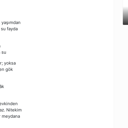
z yaşımdan
 su fayda
m
 su
r; yoksa
nen gök
âk
zevkinden
az. Nitekim
ar meydana