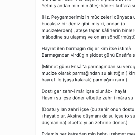
Yetmiş andan min min âteş-hâne-i küffara s
(Hz. Peygamberimiz'in mûcizeleri dünyada 
bucaksız bir deniz gibi imiş ki, ondan (o
mucizelerden) , ateşe tapan kâfirlerin binle
mâbedine su ulaşmış ve onları söndürmüştü
Hayret ilen barmağın dişler kim itse istimâ
Barmağından virdügin şiddet günü Ensâr'a 
(Mihnet günü Ensâr'a parmağından su verdiği
mucize olarak parmağından su akıttığını) kim
hayret ile (şaşa kalarak) parmağını ısırır.)
Dostı ger zehr-i mâr içse olur âb-ı hayât
Hasmı su içse döner elbette zehr-i mâra su
(Dostu yılan zehri içse (bu zehir onun dostu 
ı hayat olur. Aksine düşmanı da su içse (o su
düşmanına) elbette yılan zehrine döner.)
Eylemiş her katreden min bahr-ı rahmet me