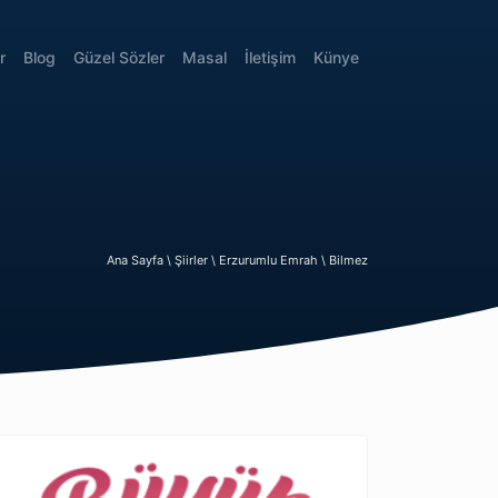
r
Blog
Güzel Sözler
Masal
İletişim
Künye
Ana Sayfa \
Şiirler \
Erzurumlu Emrah \
Bilmez