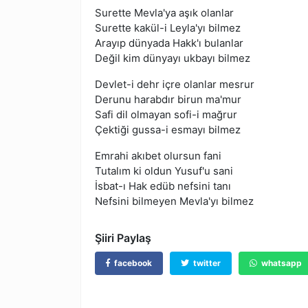
Surette Mevla'ya aşık olanlar
Surette kakül-i Leyla'yı bilmez
Arayıp dünyada Hakk'ı bulanlar
Değil kim dünyayı ukbayı bilmez
Devlet-i dehr içre olanlar mesrur
Derunu harabdır birun ma'mur
Safi dil olmayan sofi-i mağrur
Çektiği gussa-i esmayı bilmez
Emrahi akıbet olursun fani
Tutalım ki oldun Yusuf'u sani
İsbat-ı Hak edüb nefsini tanı
Nefsini bilmeyen Mevla'yı bilmez
Şiiri Paylaş
facebook
twitter
whatsapp