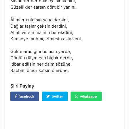
Misafirler her daim çalsın kapını,
Güzellikler sarsın dört bir yanını.
Âlimler anlatsın sana dersini,
Dağlar taşlar çeksin derdini,
Allah versin malının bereketini,
Kimseye muhtaç etmesin asla seni.
Gökte aradığını bulasın yerde,
Gönlün düşmesin hiçbir derde,
İtibar edilsin her daim sözüne,
Rabbim ömür katsın ömrüne.
Şiiri Paylaş
facebook
twitter
whatsapp