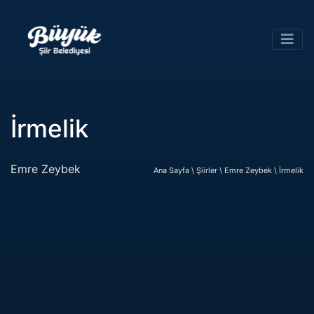
İrmelik
Emre Zeybek
Ana Sayfa \
Şiirler \
Emre Zeybek \
İrmelik