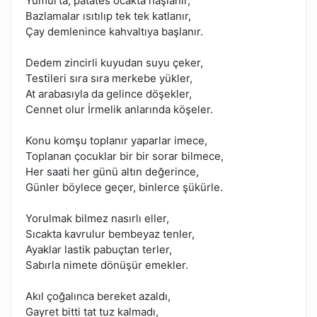
Yumurta, patates ocakta haşlanır,
Bazlamalar ısıtılıp tek tek katlanır,
Çay demlenince kahvaltıya başlanır.
Dedem zincirli kuyudan suyu çeker,
Testileri sıra sıra merkebe yükler,
At arabasıyla da gelince döşekler,
Cennet olur İrmelik anlarında köşeler.
Konu komşu toplanır yaparlar imece,
Toplanan çocuklar bir bir sorar bilmece,
Her saati her günü altın değerince,
Günler böylece geçer, binlerce şükürle.
Yorulmak bilmez nasırlı eller,
Sıcakta kavrulur bembeyaz tenler,
Ayaklar lastik pabuçtan terler,
Sabırla nimete dönüşür emekler.
Akıl çoğalınca bereket azaldı,
Gayret bitti tat tuz kalmadı,