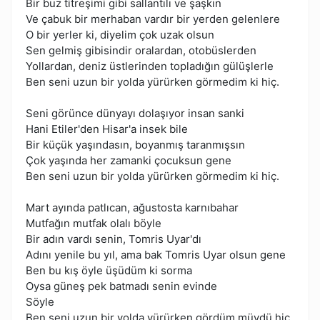
Bir buz titreşimi gibi sallantılı ve şaşkın
Ve çabuk bir merhaban vardır bir yerden gelenlere
O bir yerler ki, diyelim çok uzak olsun
Sen gelmiş gibisindir oralardan, otobüslerden
Yollardan, deniz üstlerinden topladığın gülüşlerle
Ben seni uzun bir yolda yürürken görmedim ki hiç.
Seni görünce dünyayı dolaşıyor insan sanki
Hani Etiler'den Hisar'a insek bile
Bir küçük yaşındasın, boyanmış taranmışsın
Çok yaşında her zamanki çocuksun gene
Ben seni uzun bir yolda yürürken görmedim ki hiç.
Mart ayında patlıcan, ağustosta karnıbahar
Mutfağın mutfak olalı böyle
Bir adın vardı senin, Tomris Uyar'dı
Adını yenile bu yıl, ama bak Tomris Uyar olsun gene
Ben bu kış öyle üşüdüm ki sorma
Oysa güneş pek batmadı senin evinde
Söyle
Ben seni uzun bir yolda yürürken gördüm müydü hiç.