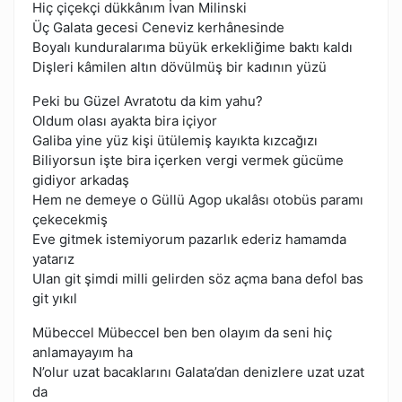
Hiç çiçekçi dükkânım İvan Milinski
Üç Galata gecesi Ceneviz kerhânesinde
Boyalı kunduralarıma büyük erkekliğime baktı kaldı
Dişleri kâmilen altın dövülmüş bir kadının yüzü
Peki bu Güzel Avratotu da kim yahu?
Oldum olası ayakta bira içiyor
Galiba yine yüz kişi ütülemiş kayıkta kızcağızı
Biliyorsun işte bira içerken vergi vermek gücüme
gidiyor arkadaş
Hem ne demeye o Güllü Agop ukalâsı otobüs paramı
çekecekmiş
Eve gitmek istemiyorum pazarlık ederiz hamamda
yatarız
Ulan git şimdi milli gelirden söz açma bana defol bas
git yıkıl
Mübeccel Mübeccel ben ben olayım da seni hiç
anlamayayım ha
N’olur uzat bacaklarını Galata’dan denizlere uzat uzat
da