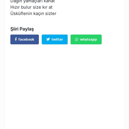
Dağın yamaçları kanat
Hızır bulur size kır at
Üsküflenin kaçın sizler
Şiiri Paylaş
facebook
twitter
whatsapp