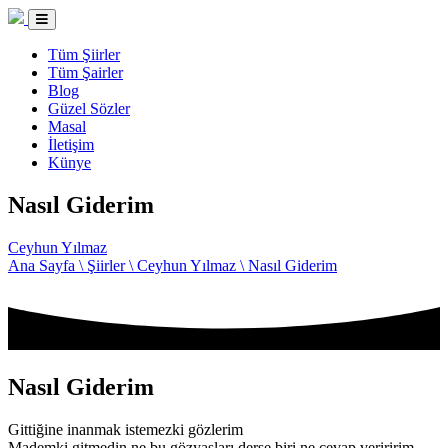
Tüm Şiirler
Tüm Şairler
Blog
Güzel Sözler
Masal
İletişim
Künye
Nasıl Giderim
Ceyhun Yılmaz
Ana Sayfa \
Şiirler \
Ceyhun Yılmaz \
Nasıl Giderim
Nasıl Giderim
Gittiğine inanmak istemezki gözlerim
Mademki gitmedin ne bu gözyaşları derse biri ne cevap veriririm