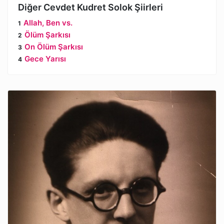
Diğer Cevdet Kudret Solok Şiirleri
Allah, Ben vs.
Ölüm Şarkısı
On Ölüm Şarkısı
Gece Yarısı