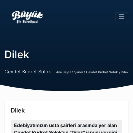
Dilek
Cevdet Kudret Solok
Ana Sayfa \
Şiirler \
Cevdet Kudret Solok \
Dilek
Dilek
Edebiyatımızın usta şairleri arasında yer alan
Cevdet Kudret Solok'un "Dilek" ismini verdiği