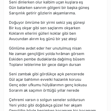
Seni dinlerken olur kalbim uçan kuşlara eş
Gün batarken sanırım gölgeni bir başka güneş
Sarışınlık getirir gözlerin akşamlarıma.
Doğuyor ömrüme bir yirmi sekiz yaş güneşi
Bir kuş okşar gibi sen saçlarımı okşarken
Koklarım ellerini gülleri koklar gibi ben
Avucundan alırım kış günü bir yaz ateşi
Gönlüme avdet eder her unutulmuş nisan
Ne zaman gençliğini yolda hırâman görsem
Eskiden pembe dudaklarda dağılmış bûsem
Toplanır leblerime bir gece dalgın dursan
Seni zambak gibi gördükçe açık pencerede
Gül açar bahtımın evvelki hazanlık korusu
Genç eder ufkumu hülyâlarımın genç kokusu
Sorarım ak saçımın örttüğü yıllar nerede
Çehremi varsın o solgun seneler soldursun
Yeni yıldız gibi doğdukça güzel her akşam
Gençliğin böyle benimken kocamam hiç kocamam