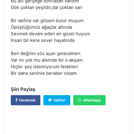
Bu acı gerçeğe sonradan vardım
Gök çoktan yeşildir,dal çoktan sarı
Bir define var gitsem bulur muyum
Öpüştüğümüz ağaçlar altında
Sevmek devam eden en güzel huyum
İnsan bir kere sever hayatında
Ben değilim söz açan gelecekten
Var mı yok mu alemde bir o akşam
Hiçbir şey istemiyorum felekten
Bir daha seninle beraber olsam
Şiiri Paylaş
facebook
twitter
whatsapp